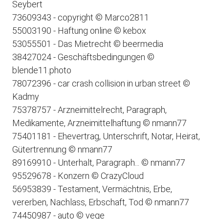
Seybert
73609343 - copyright © Marco2811
55003190 - Haftung online © kebox
53055501 - Das Mietrecht © beermedia
38427024 - Geschäftsbedingungen ©
blende11.photo
78072396 - car crash collision in urban street ©
Kadmy
75378757 - Arzneimittelrecht, Paragraph,
Medikamente, Arzneimittelhaftung © nmann77
75401181 - Ehevertrag, Unterschrift, Notar, Heirat,
Gütertrennung © nmann77
89169910 - Unterhalt, Paragraph... © nmann77
95529678 - Konzern © CrazyCloud
56953839 - Testament, Vermächtnis, Erbe,
vererben, Nachlass, Erbschaft, Tod © nmann77
74450987 - auto © vege