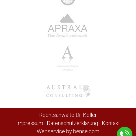
Rechtsanwälte Dr. Keller
Impressum
|
Datenschutzerklärung
|
Kontakt
Webservice by
bense.com