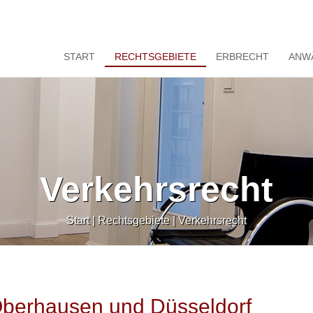
START
RECHTSGEBIETE
ERBRECHT
ANW
Verkehrsrecht
Start
|
Rechtsgebiete
|
Verkehrsrecht
Oberhausen und Düsseldorf