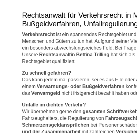
Rechtsanwalt für Verkehrsrecht in 
Bußgeldverfahren, Unfallregulierun
Verkehrsrecht
ist ein spannendes Rechtsgebiet und 
Menschen und Gütern zu tun hat. Aufgrund seiner Vielf
ein besonders abwechslungsreiches Feld. Bei Fragen 
Unsere
Rechtsanwältin Bettina Trilling
hat sich als
Rechtsgebiet qualifiziert.
Zu schnell gefahren?
Das kann jedem mal passieren, sei es aus Eile oder 
einem
Verwarnungs- oder Bußgeldverfahren
konfro
das
Verwarngeld
nicht fristgerecht bezahlt haben o
Unfälle im dichten Verkehr?
Wir übernehmen gerne den
gesamten Schriftverke
Fahrzeughalters, die Regulierung von
Fahrzeugsch
Schmerzensgeldansprüchen
bei Personenschäden. 
und der Zusammenarbeit
mit zahlreichen
Versicher